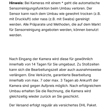
a
Hinweis:
Bei Kameras mit einem * geht die automatische
u
Sensorreinigungsfunktion beim Umbau verloren. Der
Sensor kann nach dem Umbau wie gewohnt trocken (z.B.
S
mit Druckluft) oder nass (z.B. mit Swabs) gereinigt
e
werden. Alle Präparate und Methoden, die auf dem Markt
r
für Sensorreinigung angeboten werden, können benutzt
v
werden.
i
c
e
S
Nach Eingang der Kamera wird diese für gewöhnlich
o
innerhalb von 14 Tagen für Sie umgebaut. Zu Stoßzeiten
n
kann sich die Bearbeitungszeit aber auch ausnahmsweise
y
verlängern. Eine Verkürzte, garantierte Bearbeitung
innerhalb von max. 7 oder max. 3 Tagen ab Ankunft der
A
Kamera sind gegen Aufpreis möglich. Nach erfolgreichem
P
Umbau erhalten Sie die Rechnung, die Kamera wird
S
gleichzeitig wieder zurück an Sie geschickt.
-
Der Versand erfolgt regulär als versichertes DHL Paket.
C