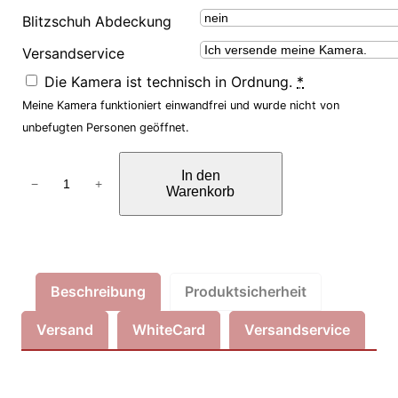
Blitzschuh Abdeckung
Versandservice
Die Kamera ist technisch in Ordnung.
*
Meine Kamera funktioniert einwandfrei und wurde nicht von
unbefugten Personen geöffnet.
I
In den
n
−
+
Warenkorb
f
r
a
r
Beschreibung
Produktsicherheit
o
t
Versand
WhiteCard
Versandservice
U
m
b