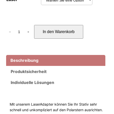
L
In den Warenkorb
−
+
a
s
e
r
A
Beschreibung
d
Produktsicherheit
a
p
Individuelle Lösungen
t
e
r
f
Mit unserem LaserAdapter können Sie Ihr Stativ sehr
schnell und unkompliziert auf den Polarstern ausrichten.
ü