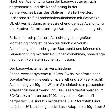
Nach der Ausrichtung kann der LaserAdapter einfach
r
abgenommen und die Nachführung in der
P
Schnellwechselbasis des Statives installiert werden.
o
Insbesondere für Landschaftsaufnahmen mit Weitwinkel
l
Objektiven ist damit eine ausreichend genaue Ausrichtung
a
des Statives für minutenlange Belichtungszeiten möglich.
u
Falls eine noch präzisere Ausrichtung einer großen
s
Montierung nötig ist, haben Sie durch die Vorab-
r
Ausrichtung einen sehr guten Startpunkt und können die
i
Feinausrichtung mit dem Polsucher vornehmen, ohne lange
c
nach dem Polarstern suchen zu müssen.
h
Der LaserAdapter ist für verschiedene
t
Schnellwechselsysteme (für Arca-Swiss, Manfrotto oder
u
Dovetail/Vixen) in jeweils 0° (parallel) und 90° (Senkrecht)
n
Ausrichtung verfügbar. Wählen Sie einfach den passenden
g
Adapter für Ihre Anwendung. Die LaserAdapter werden im
M
3D-Druckverfahren aus 100% recyceltem Kunststoff
hergestellt. Sie sind bis mindestens 60°C formstabil und
e
natürlich UV-beständig. Jeder LaserAdapter verfügt über 2
n