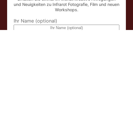
und Neuigkeiten zu Infrarot Fotografie, Film und neuen
Workshops.
Ihr Name (optional)
eMail Addresse
Mit dem Abonnieren des Newsletters akzeptieren Sie
unsere
Datenschutzerklärung
.
Facebook
Instagram