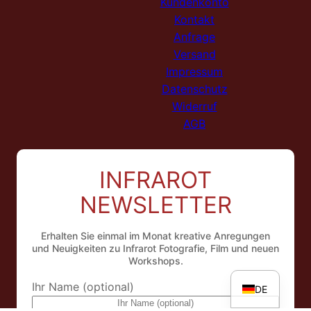
Kundenkonto
Kontakt
Anfrage
Versand
Impressum
Datenschutz
Widerruf
AGB
INFRAROT
NL
NEWSLETTER
ES
FR
Erhalten Sie einmal im Monat kreative Anregungen
IT
und Neuigkeiten zu Infrarot Fotografie, Film und neuen
Workshops.
EN
Ihr Name (optional)
DE