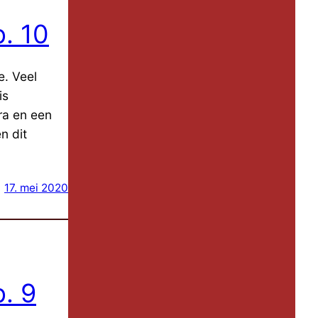
. 10
e. Veel
is
ra en een
n dit
17. mei 2020
. 9