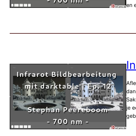
en 
I
Afl
dan
Sak
je 
geb