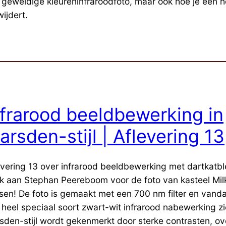
 geweldige kleureninfraroodfoto, maar ook hoe je een h
ijdert.
nfrarood beeldbewerking in
arsden-stijl | Aflevering 13
evering 13 over infrarood beeldbewerking met dartkatble
k aan Stephan Peereboom voor de foto van kasteel Milk
sen! De foto is gemaakt met een 700 nm filter en vandaa
 heel speciaal soort zwart-wit infrarood nabewerking z
sden-stijl wordt gekenmerkt door sterke contrasten, ov