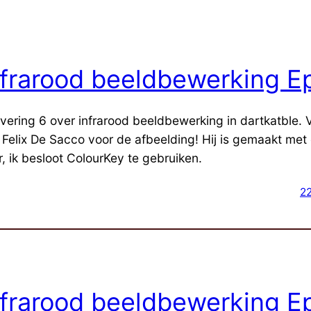
nfrarood beeldbewerking Ep
evering 6 over infrarood beeldbewerking in dartkatble. 
 Felix De Sacco voor de afbeelding! Hij is gemaakt me
er, ik besloot ColourKey te gebruiken.
22
nfrarood beeldbewerking Ep