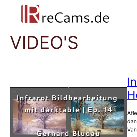
Ga
naar
de
inhoud
VIDEO'S
I
H
Afl
dan
Van