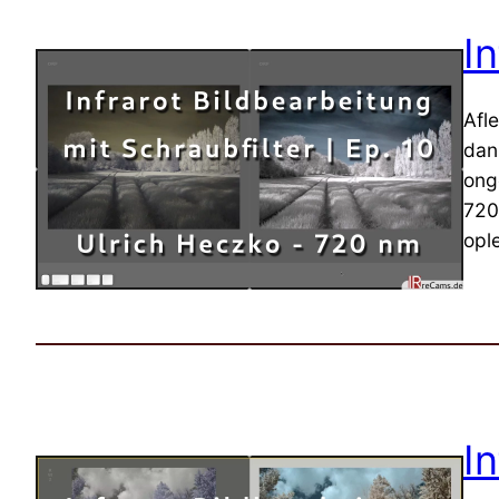
I
Afl
dan
ong
720
opl
I