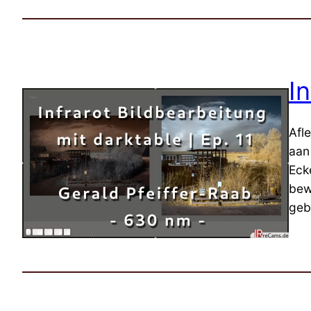
I
Afl
aan
Eck
bew
geb