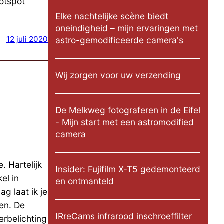
otspot
Elke nachtelijke scène biedt
oneindigheid – mijn ervaringen met
12 juli 2020
astro-gemodificeerde camera's
Wij zorgen voor uw verzending
De Melkweg fotograferen in de Eifel
- Mijn start met een astromodified
camera
. Hartelijk
Insider: Fujifilm X-T5 gedemonteerd
el in
en ontmanteld
g laat ik je
ien. De
IRreCams infrarood inschroeffilter
erbelichting