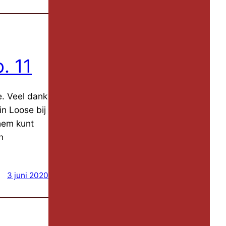
. 11
e. Veel dank
in Loose bij
 hem kunt
n
3 juni 2020