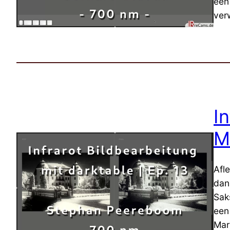
een
verw
I
M
Afl
dan
Sak
een
Mar