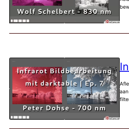
bew
I
Afl
aan
filt