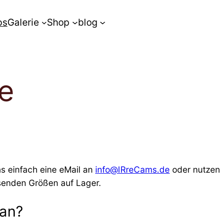
ps
Galerie
Shop
blog
e
s einfach eine eMail an
info@IRreCams.de
oder nutzen
assenden Größen auf Lager.
 an?