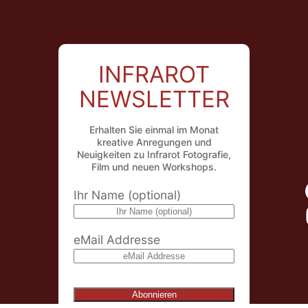
INFRAROT
NEWSLETTER
Erhalten Sie einmal im Monat
kreative Anregungen und
Neuigkeiten zu Infrarot Fotografie,
Film und neuen Workshops.
Ihr Name (optional)
eMail Addresse