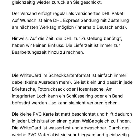
gleichzeitig wieder zurück an Sie geschickt.
-
C
Der Versand erfolgt regulär als versichertes DHL Paket.
M
Auf Wunsch ist eine DHL Express Sendung mit Zustellung
am nächsten Werktag möglich (innerhalb Deutschlands).
e
n
Hinweis: Auf die Zeit, die DHL zur Zustellung benötigt,
g
haben wir keinen Einfluss. Die Lieferzeit ist immer zur
e
Bearbeitungszeit hinzu zu rechnen.
Die WhiteCard im Scheckkartenformat ist einfach immer
dabei (keine Ausreden mehr). Sie ist klein und passt in jede
Brieftasche, Fotorucksack oder Hosentasche. Am
integrierten Loch kann ein Schlüsselring oder ein Band
befestigt werden – so kann sie nicht verloren gehen.
Die kleine PVC Karte ist matt beschichtet und hilft dadurch
in jeder Lichtsituation einen guten Weißabgleich zu finden.
Die WhiteCard ist wasserfest und abwaschbar. Durch das
weiche PVC Material ist sie sehr biegsam und gleichzeitig