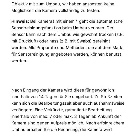
u
Objektiv mit zum Umbau, wir haben ansonsten keine
Möglichkeit die Kamera vollständig zu testen.
S
e
Hinweis:
Bei Kameras mit einem * geht die automatische
r
Sensorreinigungsfunktion beim Umbau verloren. Der
v
Sensor kann nach dem Umbau wie gewohnt trocken (z.B.
i
mit Druckluft) oder nass (z.B. mit Swabs) gereinigt
werden. Alle Präparate und Methoden, die auf dem Markt
c
für Sensorreinigung angeboten werden, können benutzt
e
werden.
S
a
m
s
Nach Eingang der Kamera wird diese für gewöhnlich
u
innerhalb von 14 Tagen für Sie umgebaut. Zu Stoßzeiten
n
kann sich die Bearbeitungszeit aber auch ausnahmsweise
g
verlängern. Eine Verkürzte, garantierte Bearbeitung
A
innerhalb von max. 7 oder max. 3 Tagen ab Ankunft der
Kamera sind gegen Aufpreis möglich. Nach erfolgreichem
P
Umbau erhalten Sie die Rechnung, die Kamera wird
S