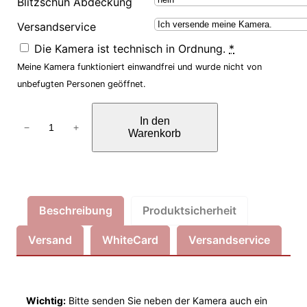
Blitzschuh Abdeckung
Versandservice
Die Kamera ist technisch in Ordnung.
*
Meine Kamera funktioniert einwandfrei und wurde nicht von
unbefugten Personen geöffnet.
I
In den
n
−
+
Warenkorb
f
r
a
r
Beschreibung
Produktsicherheit
o
t
Versand
WhiteCard
Versandservice
U
m
b
a
Wichtig:
Bitte senden Sie neben der Kamera auch ein