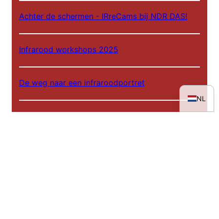
Achter de schermen - IRreCams bij NDR DAS!
ES
FR
Infrarood workshops 2025
IT
EN
De weg naar een infraroodportret
DE
NL
Tentoonstelling: Rheinhessen in een ander licht
Een totale zonsverduistering in infrarood