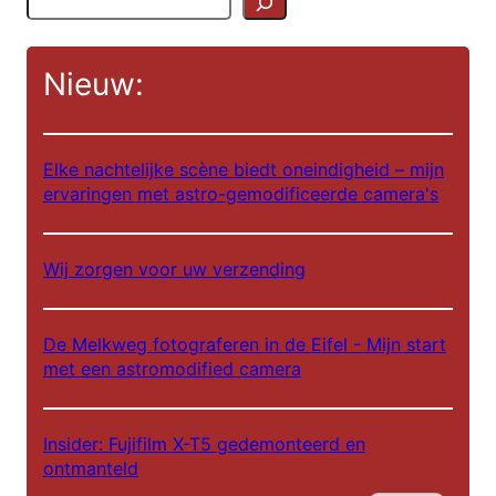
o
e
Nieuw:
k
e
n
Elke nachtelijke scène biedt oneindigheid – mijn
ervaringen met astro-gemodificeerde camera's
Wij zorgen voor uw verzending
ES
De Melkweg fotograferen in de Eifel - Mijn start
met een astromodified camera
FR
IT
Insider: Fujifilm X-T5 gedemonteerd en
EN
ontmanteld
DE