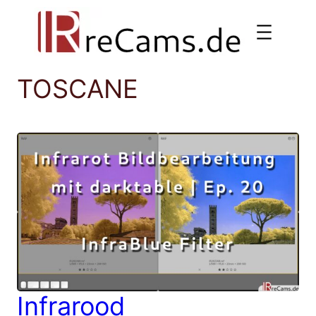
Ga
naar
de
inhoud
TOSCANE
Infrarood