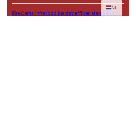
NL
IRreCams infrarood inschroeffilter standaard of
plus versie?
Achter de schermen - IRreCams bij NDR DAS!
Infrarood workshops 2025
De weg naar een infraroodportret
Tentoonstelling: Rheinhessen in een ander licht
Een totale zonsverduistering in infrarood