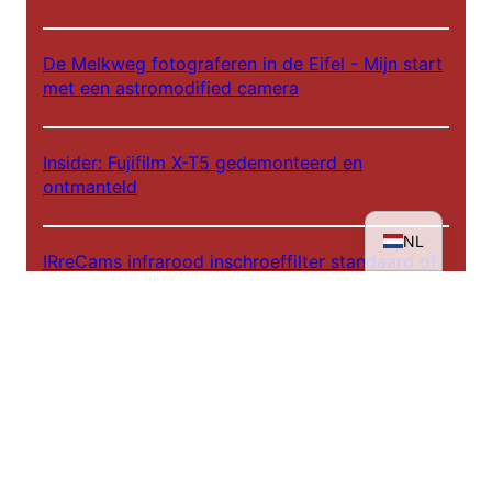
ES
De Melkweg fotograferen in de Eifel - Mijn start
met een astromodified camera
FR
IT
Insider: Fujifilm X-T5 gedemonteerd en
EN
ontmanteld
DE
NL
IRreCams infrarood inschroeffilter standaard of
plus versie?
Achter de schermen - IRreCams bij NDR DAS!
Infrarood workshops 2025