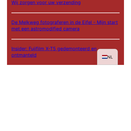
Wij zorgen voor uw verzending
ES
FR
De Melkweg fotograferen in de Eifel - Mijn start
IT
met een astromodified camera
EN
DE
Insider: Fujifilm X-T5 gedemonteerd en
ontmanteld
NL
IRreCams infrarood inschroeffilter standaard of
plus versie?
Achter de schermen - IRreCams bij NDR DAS!
Infrarood workshops 2025