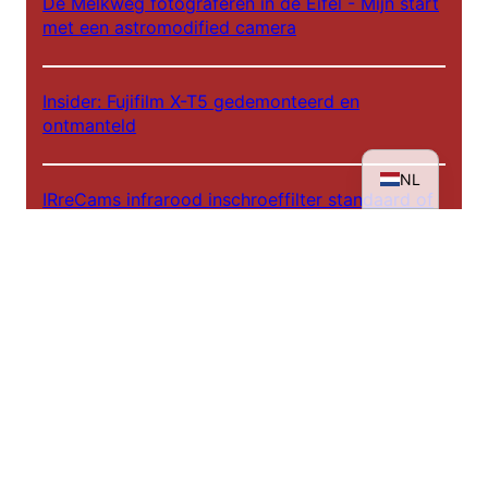
De Melkweg fotograferen in de Eifel - Mijn start
met een astromodified camera
FR
IT
Insider: Fujifilm X-T5 gedemonteerd en
EN
ontmanteld
DE
NL
IRreCams infrarood inschroeffilter standaard of
plus versie?
Achter de schermen - IRreCams bij NDR DAS!
Infrarood workshops 2025
De weg naar een infraroodportret