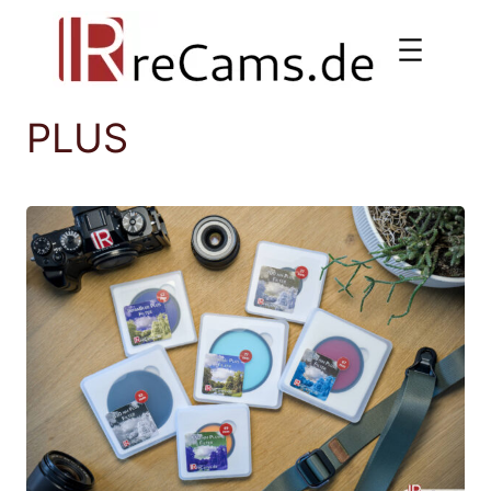
Ga
naar
de
inhoud
PLUS