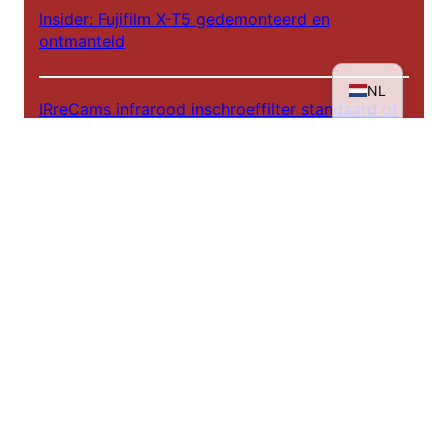
Insider: Fujifilm X-T5 gedemonteerd en
EN
ontmanteld
DE
NL
IRreCams infrarood inschroeffilter standaard of
plus versie?
Achter de schermen - IRreCams bij NDR DAS!
Infrarood workshops 2025
De weg naar een infraroodportret
Tentoonstelling: Rheinhessen in een ander licht