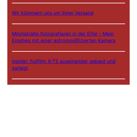
Wir kümmern uns um Ihren Versand
Milchstraße fotografieren in der Eifel – Mein
Einstieg mit einer astromodifizierten Kamera
Insider: Fujifilm X-T5 auseinander gebaut und
zerlegt
IRreCams Infrarot-Schraubfilter Standard- oder
Plus-Version?
Hinter den Kulissen – IRreCams bei NDR DAS!