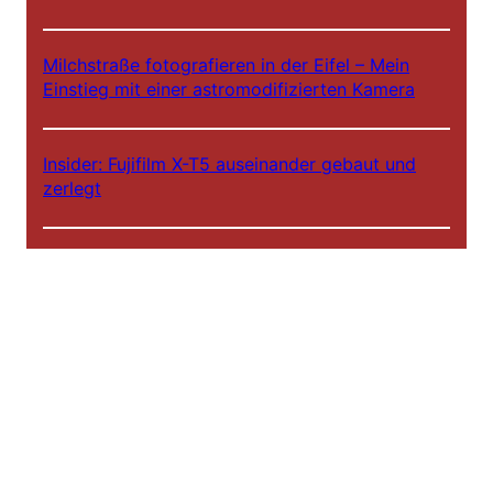
Milchstraße fotografieren in der Eifel – Mein
Einstieg mit einer astromodifizierten Kamera
Insider: Fujifilm X-T5 auseinander gebaut und
zerlegt
IRreCams Infrarot-Schraubfilter Standard- oder
Plus-Version?
Hinter den Kulissen – IRreCams bei NDR DAS!
Infrarot Workshops 2025