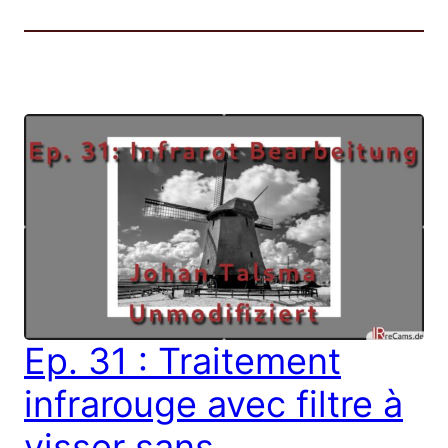
Ep. 31 : Traitement
infrarouge avec filtre à
visser sans