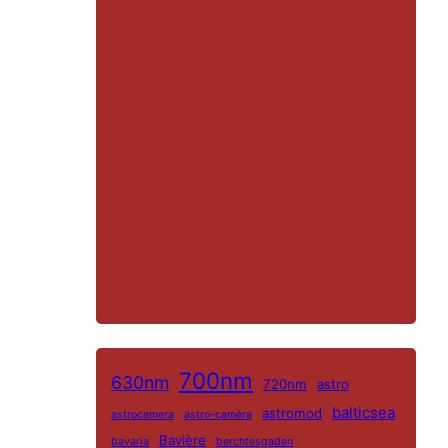
NL
700nm
630nm
720nm
astro
ES
balticsea
astromod
astrocamera
astro-caméra
IT
Bavière
bavaria
berchtesgaden