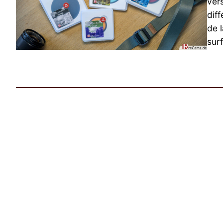
ver
dif
de 
surf