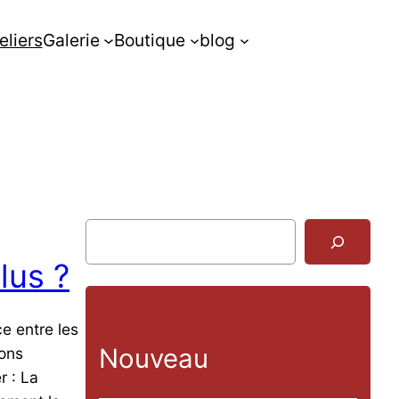
eliers
Galerie
Boutique
blog
R
e
lus ?
c
h
e
e entre les
r
Nouveau
ions
c
r : La
h