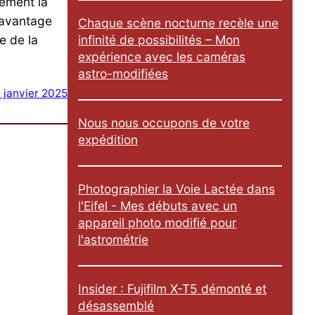
tement la
e
l avantage
Chaque scène nocturne recèle une
r
infinité de possibilités – Mon
e de la
expérience avec les caméras
astro-modifiées
 janvier 2025
Nous nous occupons de votre
expédition
Photographier la Voie Lactée dans
l'Eifel - Mes débuts avec un
appareil photo modifié pour
l'astrométrie
Insider : Fujifilm X-T5 démonté et
désassemblé