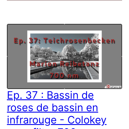
Ep. 37 : Bassin de
roses de bassin en
infrarouge - Colokey