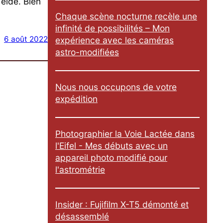
Teide. Bien
e
Chaque scène nocturne recèle une
r
infinité de possibilités – Mon
6 août 2022
expérience avec les caméras
astro-modifiées
Nous nous occupons de votre
expédition
Photographier la Voie Lactée dans
l'Eifel - Mes débuts avec un
appareil photo modifié pour
l'astrométrie
Insider : Fujifilm X-T5 démonté et
désassemblé