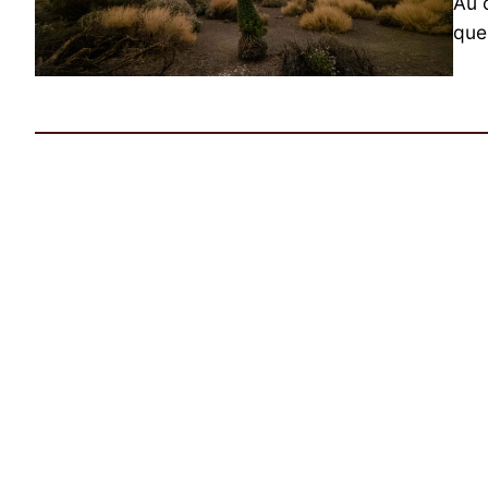
Au c
que 