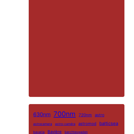
NL
700nm
630nm
720nm
astro
ES
balticsea
astromod
astrocamera
astro-caméra
IT
Bavière
bavaria
berchtesgaden