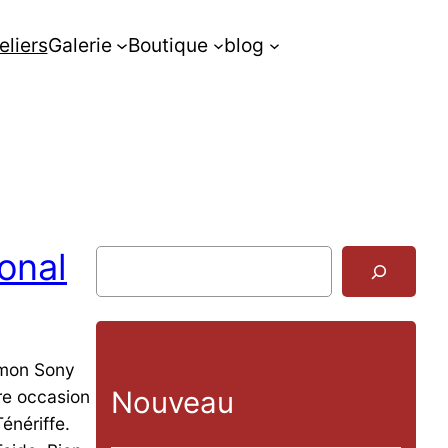
eliers
Galerie
Boutique
blog
ional
R
e
c
h
e
 mon Sony
r
Nouveau
re occasion
c
énériffe.
h