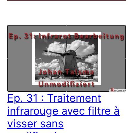
Ep. 31 : Traitement
infrarouge avec filtre à
visser sans