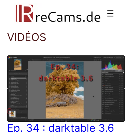
Aller
au
contenu
VIDÉOS
Ep. 34 : darktable 3.6